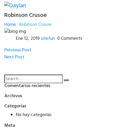
Robinson Crusoe
Home
Robinson Crusoe
Ene 12, 2019
sitefun
0 Comments
Navegación
Previous
Previous Post
Post
Next
Next Post
de
Post
entradas
Comentarios recientes
Archivos
Categorías
No hay categorías
Meta