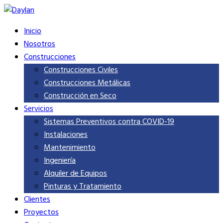
Inicio
Nosotros
Construcciones
Construcciones Civiles
Construcciones Metálicas
Construcción en Seco
Servicios
Sistemas Preventivos contra COVID-19
Instalaciones
Mantenimiento
Ingeniería
Alquiler de Equipos
Pinturas y Tratamiento
Clientes
Proyectos